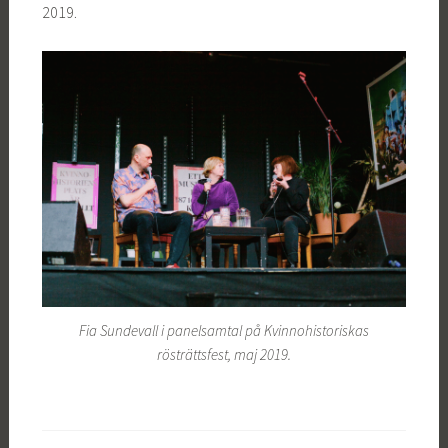
2019.
Fia Sundevall i panelsamtal på Kvinnohistoriskas
rösträttsfest, maj 2019.