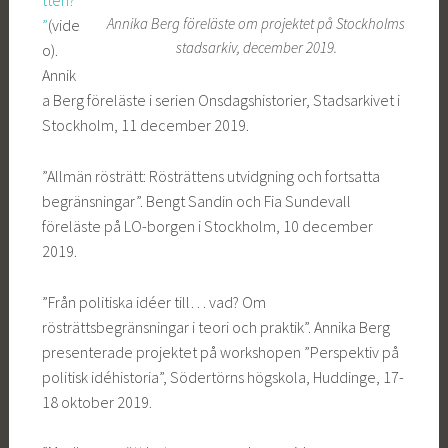
tten?
Annika Berg föreläste om projektet på Stockholms
”
(vide
stadsarkiv, december 2019.
o).
Annik
a Berg föreläste i serien Onsdagshistorier, Stadsarkivet i
Stockholm, 11 december 2019.
”Allmän rösträtt: Rösträttens utvidgning och fortsatta
begränsningar”. Bengt Sandin och Fia Sundevall
föreläste på LO-borgen i Stockholm, 10 december
2019.
”Från politiska idéer till… vad? Om
rösträttsbegränsningar i teori och praktik”. Annika Berg
presenterade projektet på workshopen ”Perspektiv på
politisk idéhistoria”, Södertörns högskola, Huddinge, 17-
18 oktober 2019.