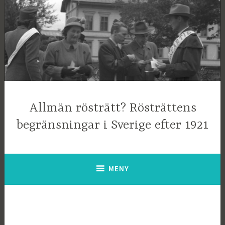
Hoppa
till
innehåll
Allmän rösträtt? Rösträttens
begränsningar i Sverige efter 1921
MENY