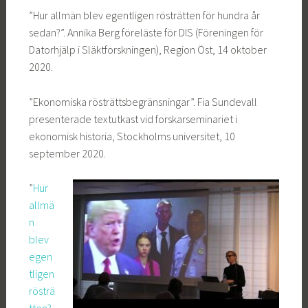
”Hur allmän blev egentligen rösträtten för hundra år
sedan?”. Annika Berg föreläste för DIS (Föreningen för
Datorhjälp i Släktforskningen), Region Öst, 14 oktober
2020.
”Ekonomiska rösträttsbegränsningar”. Fia Sundevall
presenterade textutkast vid forskarseminariet i
ekonomisk historia, Stockholms universitet, 10
september 2020.
”
Hur
allmä
n
blev
egen
tligen
rösträ